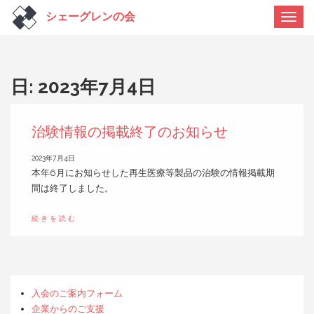
ナ
ビ
ゲ
ー
シ
ョ
ン
日:
2023年7月4日
切
り
替
え
治験情報の掲載終了のお知らせ
2023年7月4日
本年6月にお知らせした再生医療等製品の治験の情報掲載期
間は終了しました。
続きを読む
入会のご案内フォーム
企業からのご支援