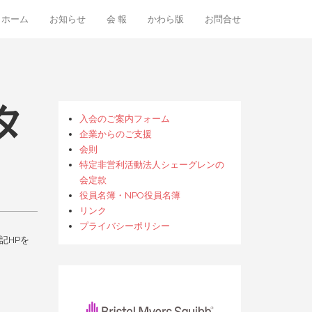
ホーム
お知らせ
会 報
かわら版
お問合せ
タ
入会のご案内フォーム
企業からのご支援
会則
特定非営利活動法人シェーグレンの
会定款
役員名簿・NPO役員名簿
リンク
プライバシーポリシー
記HPを